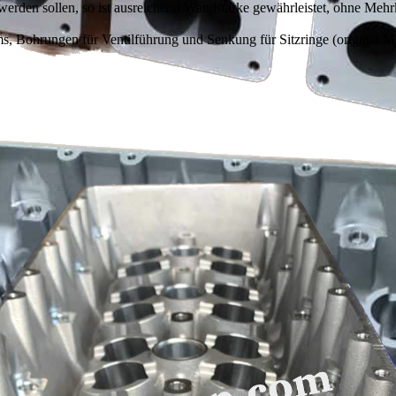
werden sollen, so ist ausreichend Wandstärke gewährleistet, ohne Mehr
ums, Bohrungen für Ventilführung und Senkung für Sitzringe (original 