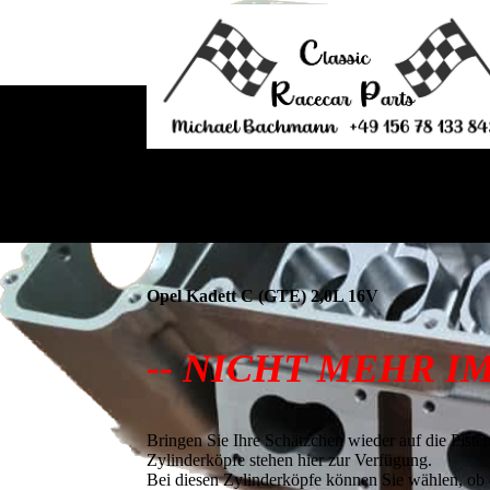
Opel Kadett C (GTE) 2,0L 16V
-- NICHT MEHR I
Bringen Sie Ihre Schätzchen wieder auf die Piste
Zylinderköpfe stehen hier zur Verfügung.
Bei diesen Zylinderköpfe können Sie wählen, ob d