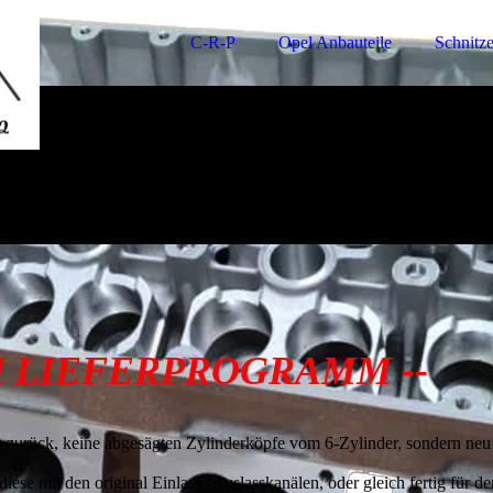
C-R-P
Opel Anbauteile
Schnitze
M LIEFERPROGRAMM --
n zurück, keine abgesägten Zylinderköpfe vom 6-Zylinder, sondern neu g
iese mit den original Einlass-/Auslasskanälen, oder gleich fertig für 