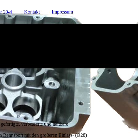
r 20-4
Kontakt
Impressum
efertigte, verbesserte und haltbare
den Rennsport mit den größeren Einlass- (Ø28)